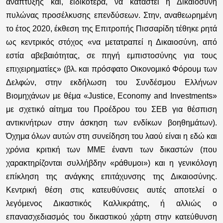
ανάπτυξης και, ειδικότερα, να καταστεί η Δικαιοσύνη
πυλώνας προσέλκυσης επενδύσεων. Στην, αναθεωρημένη
το έτος 2020, έκθεση της Επιτροπής Πισσαρίδη τέθηκε ρητά
ως κεντρικός στόχος «να μετατραπεί η Δικαιοσύνη, από
εστία αβεβαιότητας, σε πηγή εμπιστοσύνης για τους
επιχειρηματίες» (βλ. και πρόσφατο Οικονομικό Φόρουμ των
Δελφών, στην εκδήλωση του Συνδέσμου Ελλήνων
Βιομηχάνων με θέμα «Justice, Economy and Investments»
με σχετικό αίτημα του Προέδρου του ΣΕΒ για θέσπιση
αντικινήτρων στην άσκηση των ενδίκων βοηθημάτων).
Όχημα όλων αυτών στη συνείδηση του λαού είναι η εδώ και
χρόνια κριτική των ΜΜΕ έναντι των δικαστών (που
χαρακτηρίζονται συλλήβδην «ράθυμοι») και η γενικόλογη
επίκληση της ανάγκης επιτάχυνσης της Δικαιοσύνης.
Κεντρική θέση στις κατευθύνσεις αυτές αποτελεί ο
λεγόμενος Δικαστικός Καλλικράτης, ή αλλιώς ο
επανασχεδιασμός του δικαστικού χάρτη στην κατεύθυνση