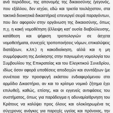
ανά περιόδους, της απονομής της δικαιοσύνης (γεγονός,
που εξάλλου, δεν ισχύει, εδώ και τριετία τουλάχιστον, στα
τακτικά διοικητικά δικαστήρια) επενεργεί σειρά παραγόντων,
που δεν αφορούν στην οργάνωση της δικαιοσύνης, όπως
π.χ. η κακή νομοθέτηση (έλλειψη κατ’ ουσία διαβούλευσης,
κατάθεση και ψήφιση τροπολογιών σε άσχετα
νομοθετήματα, συνεχείς τροποποιήσεις νόμων, επικαλύψεις
διατάξεων, κ.λπ.) η κακοδιοίκηση, αλλά και η μη
συμμόρφωση της Διοίκησης στην παγιωμένη νομολογία του
Συμβουλίου της Επικρατείας και του Ελεγκτικού Συνεδρίου,
ιδίως όσον αφορά υποθέσεις αποδοχών και συντάξεων (με
συνέπεια την προσφυγή εκάστου ενδιαφερόμενου στο
αρμόδιο Δικαστήριο, αν και το κρίσιμο νομικό ζήτημα έχει
επιλυθεί), καθώς, επίσης, και οι εγγενείς αντιφάσεις του
συστήματος, όπως για παράδειγμα η αδυναμία/άρνηση του
Κράτους να καλύψει προς όλους και ολοκληρωμένα τις
σύγχρονες ανάγκες για παροχές υγείας και πρόνοιας, την