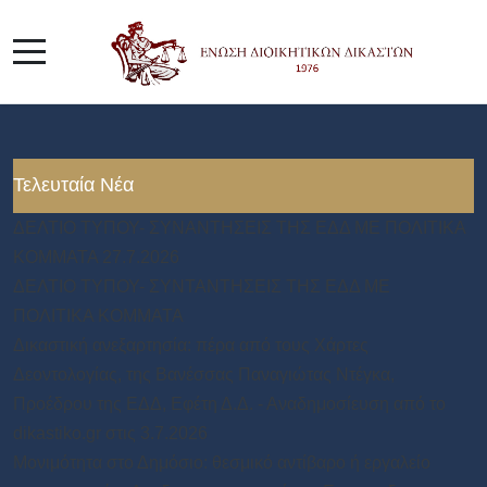
Τελευταία Νέα
ΔΕΛΤΙΟ ΤΥΠΟΥ- ΣΥΝΑΝΤΗΣΕΙΣ ΤΗΣ ΕΔΔ ΜΕ ΠΟΛΙΤΙΚΑ
ΚΟΜΜΑΤΑ 27.7.2026
ΔΕΛΤΙΟ ΤΥΠΟΥ- ΣΥΝΤΑΝΤΗΣΕΙΣ ΤΗΣ ΕΔΔ ΜΕ
ΠΟΛΙΤΙΚΑ ΚΟΜΜΑΤΑ
Δικαστική ανεξαρτησία: πέρα από τους Χάρτες
Δεοντολογίας, της Βανέσσας Παναγιώτας Ντέγκα,
Προέδρου της ΕΔΔ, Εφέτη Δ.Δ. - Αναδημοσίευση από το
dikastiko.gr στις 3.7.2026
Μονιμότητα στο Δημόσιο: θεσμικό αντίβαρο ή εργαλείο