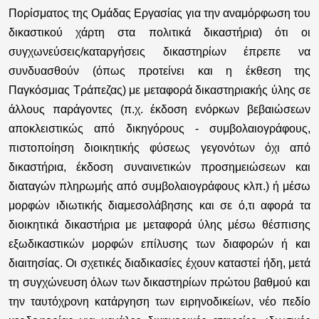
Πορίσματος της Ομάδας Εργασίας για την αναμόρφωση του
δικαστικού χάρτη στα πολιτικά δικαστήρια) ότι οι
συγχωνεύσεις/καταργήσεις δικαστηρίων έπρεπε να
συνδυασθούν (όπως προτείνει και η έκθεση της
Παγκόσμιας Τράπεζας) με μεταφορά δικαστηριακής ύλης σε
άλλους παράγοντες (π.χ. έκδοση ενόρκων βεβαιώσεων
αποκλειστικώς από δικηγόρους - συμβολαιογράφους,
πιστοποίηση διοικητικής φύσεως γεγονότων όχι από
δικαστήρια, έκδοση συναινετικών προσημειώσεων και
διαταγών πληρωμής από συμβολαιογράφους κλπ.) ή μέσω
μορφών ιδιωτικής διαμεσολάβησης και σε ό,τι αφορά τα
διοικητικά δικαστήρια με μεταφορά ύλης μέσω θέσπισης
εξωδικαστικών μορφών επίλυσης των διαφορών ή και
διαιτησίας. Οι σχετικές διαδικασίες έχουν καταστεί ήδη, μετά
τη συγχώνευση όλων των δικαστηρίων πρώτου βαθμού και
την ταυτόχρονη κατάργηση των ειρηνοδικείων, νέο πεδίο