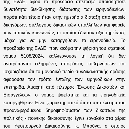
της ΕνΔΕ, αφού το προεδρείο απέτρεψε οποιαδήποτε
δυνατότητα διεκδίκησης διάσωσης των ειρηνοδικείων,
παρότι κάτι τέτοιο ήταν στην ημερήσια διάταξη από φορείς
δικηγόρων, συλλόγους δικαστικών υπαλλήλων και φορείς
των τοπικών κοινωνιών, οι οποίοι έδωσαν αξιοσημείωτες
μάχες για να μην καταργηθούν τα ειρηνοδικεία. Το
προεδρείο της ΕνΔΕ, πριν ακόμα την ψήφιση του σχετικού
νόμου 5108/2024, καλλιεργούσε τη λογική ότι δεν
ανατρέπονται ειλημμένες αποφάσεις κυβερνήσεων και
ισχυριζόταν ότι το μοναδικό πεδίο συνδικαλιστικής δράσης
αφορούσε τον τρόπο ένταξης των ειρηνοδικών στην
επετηρίδα. Αμαχητί από πλευράς Ένωσης Δικαστών και
Εισαγγελέων, ο νόμος ψηφίστηκε και τα ειρηνοδικεία
καταργήθηκαν. Είναι χαρακτηριστικό ότι το αποτέλεσμα του
προαναφερόμενου δημοψηφίσματος των δικαστών της
πολιτικής - ποινικής δικαιοσύνης έγινε εργαλείο στα χέρια
του Υφυπουργού Δικαιοσύνης, κ. Μπούγα, ο οποίος