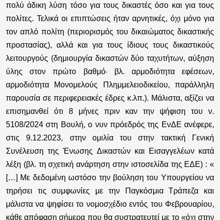
πολύ άδικη λύση τόσο για τους δικαστές όσο και για τους
πολίτες. Τελικά οι επιπτώσεις ήταν αρνητικές, όχι μόνο για
τον απλό πολίτη (περιορισμός του δικαιώματος δικαστικής
προστασίας), αλλά και για τους ίδιους τους δικαστικούς
λειτουργούς (δημιουργία δικαστών δύο ταχυτήτων, αύξηση
ύλης στον πρώτο βαθμό· βλ. αρμοδιότητα εφέσεων,
αρμοδιότητα Μονομελούς Πλημμελειοδικείου, παράλληλη
παρουσία σε περιφερειακές έδρες κ.λπ.). Μάλιστα, αξίζει να
επισημανθεί ότι 8 μήνες πριν καν την ψήφιση του ν.
5108/2024 στη Βουλή, ο νυν πρόεδρός της ΕνΔΕ ανέφερε,
στις 9.12.2023, στην ομιλία του στην τακτική Γενική
Συνέλευση της Ένωσης Δικαστών και Εισαγγελέων κατά
λέξη (βλ. τη σχετική ανάρτηση στην ιστοσελίδα της ΕΔΕ) : «
[…] Με δεδομένη ωστόσο την βούληση του Υπουργείου να
τηρήσει τις συμφωνίες με την Παγκόσμια Τράπεζα και
μάλιστα να ψηφίσει το νομοσχέδιο εντός του Φεβρουαρίου,
κάθε απόφαση σήμερα που θα συστρατευτεί με το «όχι στην