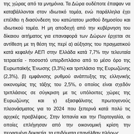
της χώρας από τα μνημόνια. Τα Δώρα ουδέποτε έπαψαν να
καταβάλλονται στον ιδιωτικό τομέα, ενώ παράλληλα έχει
επέλθει η διασύνδεση του κατώτατου μισθού δημοσίου και
ιδιωτικού τομέα. Η μη αποδοχή από την κυβέρνηση του
δίκαιου αιτήματος για επαναφορά των Δώρων έρχεται σε
αντίθεση με τη θέση της περί α) αύξησης του πραγματικού
κατά κεφαλήν ΑΕΠ στην Ελλάδα κατά 7,7% την τελευταία
τετραετία - ποσοστό υπερδιπλάσιο από το μέσο όρο της
Ευρωπαϊκής Ένωσης (3,3%) και τριπλάσιο της Ευρωζώνης
(2,3%), β) εμφάνισης ρυθμού ανάπτυξης της ελληνικής
οικονομίας της τάξης του 2,5%, ο οποίος είναι σχεδόν
τριπλάσιος σε σύγκριση με τις υπόλοιπες χώρες της
Ευρωζώνης και γ) εξασφάλισης πρωτογενούς
πλεονάσματος για το 2024 που ξεπερνά κατά πολύ τις
αρχικές προβλέψεις. Στην Ισπανία και την Πορτογαλία, οι
οποίες επλήγησαν από την οικονομική κρίση την
περασμένη δεκαετία, τα επιδόματα επανήλθαν πλήρως.