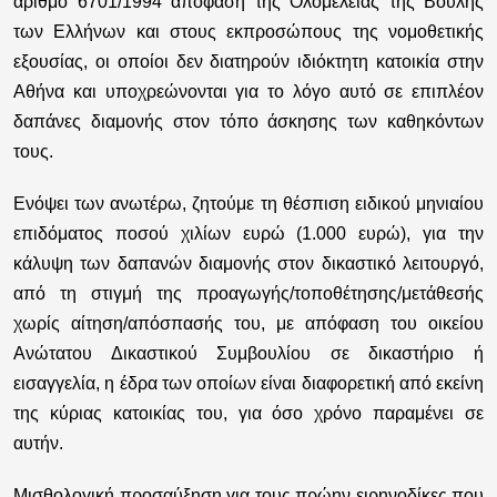
αριθμό 6701/1994 απόφαση της Ολομέλειας της Βουλής
των Ελλήνων και στους εκπροσώπους της νομοθετικής
εξουσίας, οι οποίοι δεν διατηρούν ιδιόκτητη κατοικία στην
Αθήνα και υποχρεώνονται για το λόγο αυτό σε επιπλέον
δαπάνες διαμονής στον τόπο άσκησης των καθηκόντων
τους.
Ενόψει των ανωτέρω, ζητούμε τη θέσπιση ειδικού μηνιαίου
επιδόματος ποσού χιλίων ευρώ (1.000 ευρώ), για την
κάλυψη των δαπανών διαμονής στον δικαστικό λειτουργό,
από τη στιγμή της προαγωγής/τοποθέτησης/μετάθεσής
χωρίς αίτηση/απόσπασής του, με απόφαση του οικείου
Ανώτατου Δικαστικού Συμβουλίου σε δικαστήριο ή
εισαγγελία, η έδρα των οποίων είναι διαφορετική από εκείνη
της κύριας κατοικίας του, για όσο χρόνο παραμένει σε
αυτήν.
Μισθολογική προσαύξηση για τους πρώην ειρηνοδίκες που