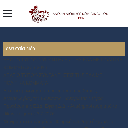
Τελευταία Νέα
ΔΕΛΤΙΟ ΤΥΠΟΥ- ΣΥΝΑΝΤΗΣΕΙΣ ΤΗΣ ΕΔΔ ΜΕ ΠΟΛΙΤΙΚΑ
ΚΟΜΜΑΤΑ 27.7.2026
ΔΕΛΤΙΟ ΤΥΠΟΥ- ΣΥΝΤΑΝΤΗΣΕΙΣ ΤΗΣ ΕΔΔ ΜΕ
ΠΟΛΙΤΙΚΑ ΚΟΜΜΑΤΑ
Δικαστική ανεξαρτησία: πέρα από τους Χάρτες
Δεοντολογίας, της Βανέσσας Παναγιώτας Ντέγκα,
Προέδρου της ΕΔΔ, Εφέτη Δ.Δ. - Αναδημοσίευση από το
dikastiko.gr στις 3.7.2026
Μονιμότητα στο Δημόσιο: θεσμικό αντίβαρο ή εργαλείο