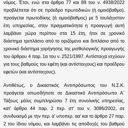
νόμος. Έτσι, ενώ στα άρθρα 77 και 89 του ν. 4938/2022
προβλέπεται ότι σε πρόεδρο πρωτοδικών (ή ομοιόβαθμο),
προάγεται πρωτοδίκης (ή ομοιόβαθμος) με 5 τουλάχιστον
έτη υπηρεσίας, στην πραγματικότητα η προαγωγή αυτή
λαμβάνει χώρα περίπου στα 15 έτη, ήτοι σε χρονικό
διάστημα τριπλάσιο από το οριζόμενο και διπλάσιο από το
χρονικό διάστημα χορήγησης της μισθολογικής προαγωγής
του άρθρου 4 παρ. 1α του ν. 2521/1997. Αντίστοιχα ισχύουν
για τους βαθμούς του εφέτη (και αντίστοιχους) και προέδρου
εφετών (και αντίστοιχους).
Αντιθέτως, ο Δικαστικός Αντιπρόσωπος του Ν.Σ.Κ.
προάγεται οπωσδήποτε σε Δικαστικό Αντιπρόσωπο Α΄
Τάξεως μόλις συμπληρώσει 7 έτη συνολικής υπηρεσίας,
κατ’ άρθρο 44 παρ. 2 περ. στ’ του ν. 3086/2002, σε
συνδυασμό με την περ. α’ υποπερ. αα’ και το άρθρο 27 παρ.
2 του ίδιου νόμου, και λαμβάνει τις αποδοχές του βαθμού