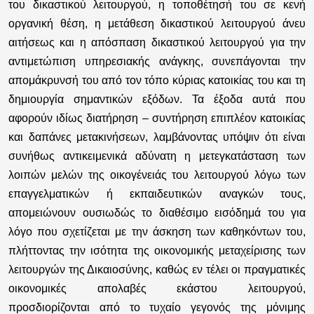
του δικαστικού λειτουργού, η τοποθέτησή του σε κενή
οργανική θέση, η μετάθεση δικαστικού λειτουργού άνευ
αιτήσεως και η απόσπαση δικαστικού λειτουργού για την
αντιμετώπιση υπηρεσιακής ανάγκης, συνεπάγονται την
απομάκρυνσή του από τον τόπο κύριας κατοικίας του και τη
δημιουργία σημαντικών εξόδων. Τα έξοδα αυτά που
αφορούν ιδίως διατήρηση – συντήρηση επιπλέον κατοικίας
και δαπάνες μετακινήσεων, λαμβάνοντας υπόψιν ότι είναι
συνήθως αντικειμενικά αδύνατη η μετεγκατάσταση των
λοιπών μελών της οικογένειάς του λειτουργού λόγω των
επαγγελματικών ή εκπαιδευτικών αναγκών τους,
απομειώνουν ουσιωδώς το διαθέσιμο εισόδημά του για
λόγο που σχετίζεται με την άσκηση των καθηκόντων του,
πλήττοντας την ισότητα της οικονομικής μεταχείρισης των
λειτουργών της Δικαιοσύνης, καθώς εν τέλει οι πραγματικές
οικονομικές απολαβές εκάστου λειτουργού,
προσδιορίζονται από το τυχαίο γεγονός της μόνιμης