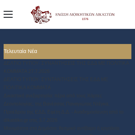
Τελευταία Νέα
ΔΕΛΤΙΟ ΤΥΠΟΥ- ΣΥΝΑΝΤΗΣΕΙΣ ΤΗΣ ΕΔΔ ΜΕ ΠΟΛΙΤΙΚΑ
ΚΟΜΜΑΤΑ 27.7.2026
ΔΕΛΤΙΟ ΤΥΠΟΥ- ΣΥΝΤΑΝΤΗΣΕΙΣ ΤΗΣ ΕΔΔ ΜΕ
ΠΟΛΙΤΙΚΑ ΚΟΜΜΑΤΑ
Δικαστική ανεξαρτησία: πέρα από τους Χάρτες
Δεοντολογίας, της Βανέσσας Παναγιώτας Ντέγκα,
Προέδρου της ΕΔΔ, Εφέτη Δ.Δ. - Αναδημοσίευση από το
dikastiko.gr στις 3.7.2026
Μονιμότητα στο Δημόσιο: θεσμικό αντίβαρο ή εργαλείο