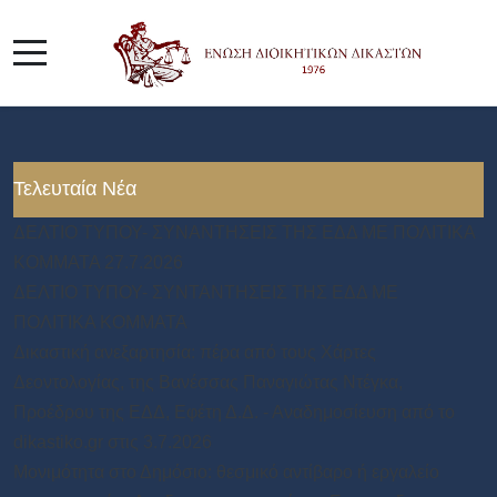
Τελευταία Νέα
ΔΕΛΤΙΟ ΤΥΠΟΥ- ΣΥΝΑΝΤΗΣΕΙΣ ΤΗΣ ΕΔΔ ΜΕ ΠΟΛΙΤΙΚΑ
ΚΟΜΜΑΤΑ 27.7.2026
ΔΕΛΤΙΟ ΤΥΠΟΥ- ΣΥΝΤΑΝΤΗΣΕΙΣ ΤΗΣ ΕΔΔ ΜΕ
ΠΟΛΙΤΙΚΑ ΚΟΜΜΑΤΑ
Δικαστική ανεξαρτησία: πέρα από τους Χάρτες
Δεοντολογίας, της Βανέσσας Παναγιώτας Ντέγκα,
Προέδρου της ΕΔΔ, Εφέτη Δ.Δ. - Αναδημοσίευση από το
dikastiko.gr στις 3.7.2026
Μονιμότητα στο Δημόσιο: θεσμικό αντίβαρο ή εργαλείο