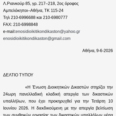
Λ.Ριανκούρ 85, γρ. 217–218, 2ος όροφος
Αμπελόκηποι–Αθήνα, ΤΚ 115-24
Τηλ 210-6996688 και 210-6980777
FAX: 210-6998848
e-mail:
enosidioikitikondikaston@yahoo.gr
enosidioikitikondikaston@gmail.com
Αθήνα, 9-6-2026
ΔΕΛΤΙΟ ΤΥΠΟΥ
«Η Ένωση Διοικητικών Δικαστών στηρίζει την
24ωρη πανελλαδική κλαδική απεργία των δικαστικών
υπαλλήλων, που έχει προκηρυχθεί για την Τετάρτη 10
Ιουνίου 2026. Η διεκδικούμενη με την απεργία βελτίωση
των συνθηκών εργασίας των δικαστικών υπαλλήλων μέσα