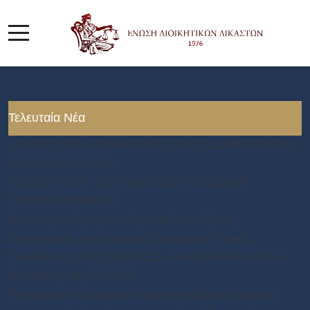
Τελευταία Νέα
ΔΕΛΤΙΟ ΤΥΠΟΥ- ΣΥΝΑΝΤΗΣΕΙΣ ΤΗΣ ΕΔΔ ΜΕ ΠΟΛΙΤΙΚΑ
ΚΟΜΜΑΤΑ 27.7.2026
ΔΕΛΤΙΟ ΤΥΠΟΥ- ΣΥΝΤΑΝΤΗΣΕΙΣ ΤΗΣ ΕΔΔ ΜΕ
ΠΟΛΙΤΙΚΑ ΚΟΜΜΑΤΑ
Δικαστική ανεξαρτησία: πέρα από τους Χάρτες
Δεοντολογίας, της Βανέσσας Παναγιώτας Ντέγκα,
Προέδρου της ΕΔΔ, Εφέτη Δ.Δ. - Αναδημοσίευση από το
dikastiko.gr στις 3.7.2026
Μονιμότητα στο Δημόσιο: θεσμικό αντίβαρο ή εργαλείο